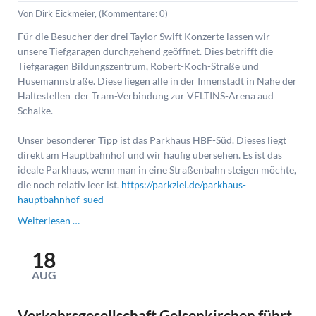
Von Dirk Eickmeier, (Kommentare: 0)
Für die Besucher der drei Taylor Swift Konzerte lassen wir
unsere Tiefgaragen durchgehend geöffnet. Dies betrifft die
Tiefgaragen Bildungszentrum, Robert-Koch-Straße und
Husemannstraße. Diese liegen alle in der Innenstadt in Nähe der
Haltestellen der Tram-Verbindung zur VELTINS-Arena aud
Schalke.
Unser besonderer Tipp ist das Parkhaus HBF-Süd. Dieses liegt
direkt am Hauptbahnhof und wir häufig übersehen. Es ist das
ideale Parkhaus, wenn man in eine Straßenbahn steigen möchte,
die noch relativ leer ist.
https://parkziel.de/parkhaus-
hauptbahnhof-sued
Parkhäuser
Weiterlesen …
und
Tiefgaragen
18
für
AUG
Taylor
Swift
Konzertbesucher
Verkehrsgesellschaft Gelsenkirchen führt