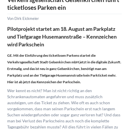
durchgehend
ticketloses Parken ein
geöffnet
Von Dirk Eickmeier
Pilotprojekt startet am 18. August am Parkplatz
und Tiefgarage Husemannstraße – Kennzeichen
wird Parkschein
GE. Mit der Einführung des ticketlosen Parkens startet die
Verkehrsgesellschaft Stadt Gelsenkirchen mbH jetzt in die digitale Zukunft.
Erstmalig, und das ist neu in ganz Gelsenkirchen, benötigt man am
Parkplatz und an der Tiefgarage Husemannstraße kein Parkticket mehr.
Hier ist ab jetzt das Kennzeichen der Parkschein.
Wer kennt es nicht? Man ist nicht richtig an den
Schrankenautomaten angefahren und muss zusätzlich
aussteigen, um das Ticket zu ziehen. Wie oft es auch schon
vorgekommen, dass man seinen Parkschein erst nach langem
Suchen wiedergefunden oder sogar ganz verloren hat? Und dass
man bei Verlust des Parkscheins auch noch die komplette
Tagesgebühr bezahlen musste? All dies führt in vielen Fällen zu