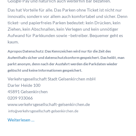
Google-Pay und natürlich auch weiterhin bar bezahlen.
Das hat Vorteile für alle. Das Parken ohne Ticket ist nicht nur
innovativ, sondern vor allem auch komfortabel und sicher. Denn
ticket- und papierfreies Parken bedeutet: kein Drücken, kein
Ziehen, kein Abschnallen, kein Verlegen und kein unnötiger
Aufwand für Parkkunden sowie –betreiber. Bequemer geht es
kaum.
Apropos Datenschutz: Das Kennzeichen wird nur für die Zeit des
Aufenthalts sicher und datenschutzkonform gespeichert. Das heißt, man
parkt anonym, denn nach der Ausfahrt werden die Parkdaten wieder
gelöscht und keine Informationen gespeichert.
Verkehrsgesellschaft Stadt Gelsenkirchen mbH
Darler Heide 100
45891 Gelsenkirchen
0209 933066
www.verkehrsgesellschaft-gelsenkirchen.de
info@verkehrsgesellschaft-gelsenkirchen.de
Verkehrsgesellschaft
Weiterlesen …
Gelsenkirchen
führt